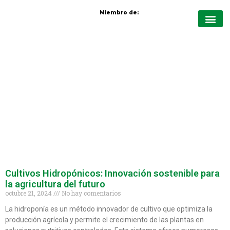
Miembro de:
Quiénes Somo
Protección de cul
Nutrición vege
Cursos virt
Cultivos Hidropónicos: Innovación sostenible para
la agricultura del futuro
octubre 21, 2024
No hay comentarios
La hidroponía es un método innovador de cultivo que optimiza la
producción agrícola y permite el crecimiento de las plantas en