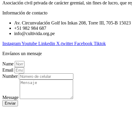
Asociación civil privada de carácter gremial, sin fines de lucro, que re
Información de contacto
Av. Circunvalación Golf los Inkas 208, Torre III, 705-B 15023
+51 982 984 687
info@cultivida.org.pe
Instagram
Youtube
Linkedin
X-twitter
Facebook
Tiktok
Envíanos un mensaje
Name
Email
Number
Message
Enviar
Políticas y términos de privacidad
Política de Cookies