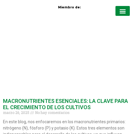
Miembro de:
Quiénes Somo
Protección de cul
Nutrición vege
Cursos virt
MACRONUTRIENTES ESENCIALES: LA CLAVE PARA
EL CRECIMIENTO DE LOS CULTIVOS
marzo 26, 2025
No hay comentarios
En este blog, nos enfocaremos en los macronutrientes primarios:
nitrógeno (N), fósforo (P) y potasio (K). Estos tres elementos son