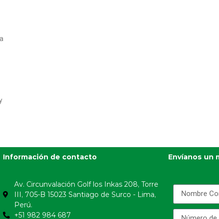
ta
y
Información de contacto
Envíanos un 
Av. Circunvalación Golf los Inkas 208, Torre
III, 705-B 15023 Santiago de Surco - Lima,
Perú.
+51 982 984 687