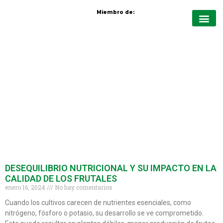
Miembro de:
Quiénes Somo
Protección de cul
Nutrición vege
Cursos virt
DESEQUILIBRIO NUTRICIONAL Y SU IMPACTO EN LA
CALIDAD DE LOS FRUTALES
enero 16, 2024
No hay comentarios
Cuando los cultivos carecen de nutrientes esenciales, como
nitrógeno, fósforo o potasio, su desarrollo se ve comprometido.