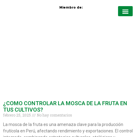
Miembro de:
Quiénes Somo
Protección de cul
Nutrición vege
Cursos virt
¿COMO CONTROLAR LA MOSCA DE LA FRUTA EN
TUS CULTIVOS?
febrero 25, 2025
No hay comentarios
La mosca de la fruta es una amenaza clave para la producción
frutícola en Perú, afectando rendimiento y exportaciones. El control