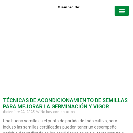
Miembro de:
Quiénes Somo
Protección de cul
Nutrición vege
Cursos virt
TÉCNICAS DE ACONDICIONAMIENTO DE SEMILLAS
PARA MEJORAR LA GERMINACIÓN Y VIGOR
diciembre 22, 2025
No hay comentarios
Una buena semilla es el punto de partida de todo cultivo, pero
incluso las semillas certificadas pueden tener un desempeño