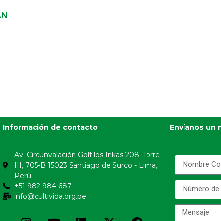
AN
Información de contacto
Envíanos un 
Av. Circunvalación Golf los Inkas 208, Torre
III, 705-B 15023 Santiago de Surco - Lima,
Perú.
+51 982 984 687
info@cultivida.org.pe