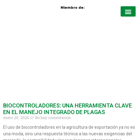
Miembro de:
Quiénes Somo
Protección de cul
Nutrición vege
Cursos virt
BIOCONTROLADORES: UNA HERRAMIENTA CLAVE
EN EL MANEJO INTEGRADO DE PLAGAS
enero 20, 2026
No hay comentarios
El uso de biocontroladores en la agricultura de exportación ya no es
una moda, sino una respuesta técnica a las nuevas exigencias del