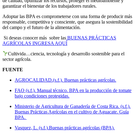
de calidad, optimizar los recursos, proteger el medioambiente y
garantizar el bienestar de los trabajadores rurales.
Adoptar las BPA es comprometerse con una forma de producir más
responsable, competitiva y consciente, que asegura la sostenibilidad
del campo y el futuro de la alimentación.
Si deseas conocer más sobre las
BUENAS PRÁCTICAS
AGRÍCOLAS INGRESA AQUÍ
Cultivida…ciencia, tecnología y desarrollo sostenible para el
sector agrícola.
FUENTE
AGROCALIDAD.(s.f.). Buenas prácticas agrícolas.
FAO (s.f.). Manual técnico. BPA en la producción de tomate
bajo condiciones protegidas.
Ministerio de Agricultura de Ganadería de Costa Rica. (s.f.).
Buenas Prácticas Agrícolas en el cultivo de Aguacate. Guía
BPA.
Vasquez, L. (s.f.).Buenas prácticas agrícolas (BPA).