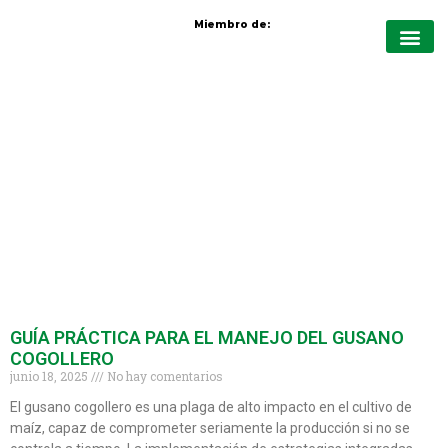
Miembro de:
Quiénes Somo
Protección de cul
Nutrición vege
Cursos virt
GUÍA PRÁCTICA PARA EL MANEJO DEL GUSANO
COGOLLERO
junio 18, 2025
No hay comentarios
El gusano cogollero es una plaga de alto impacto en el cultivo de
maíz, capaz de comprometer seriamente la producción si no se